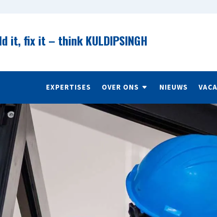
ld it, fix it – think KULDIPSINGH
EXPERTISES
OVER ONS
NIEUWS
VAC