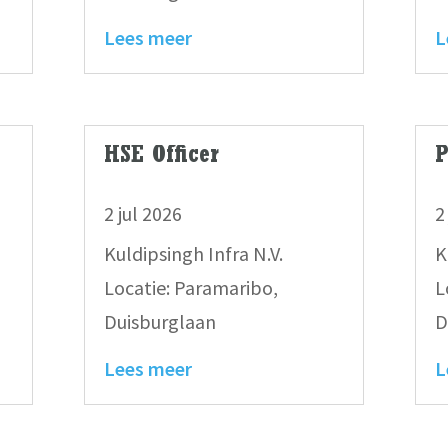
Lees meer
L
HSE Officer
P
2 jul 2026
2
Kuldipsingh Infra N.V.
K
Locatie: Paramaribo,
L
Duisburglaan
D
Lees meer
L