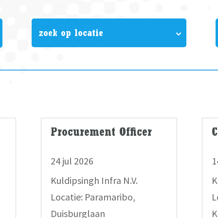
zoek op locatie
Procurement Officer
C
24 jul 2026
1
Kuldipsingh Infra N.V.
K
Locatie: Paramaribo,
L
Duisburglaan
K