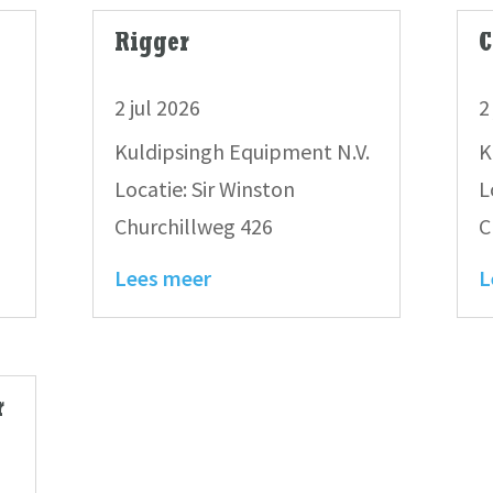
Rigger
C
2 jul 2026
2
Kuldipsingh Equipment N.V.
K
Locatie: Sir Winston
L
Churchillweg 426
C
Lees meer
L
r