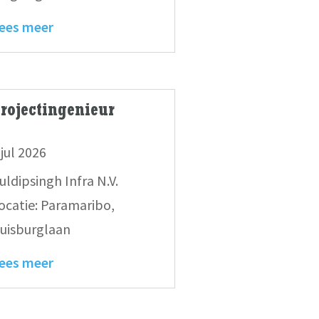
ees meer
rojectingenieur
 jul 2026
uldipsingh Infra N.V.
ocatie: Paramaribo,
uisburglaan
ees meer