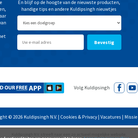
e
En blijf op de hoogte van de nieuwste producten,
en,
handige tips en andere Kuldipsingh nieuwtjes
aar
van
het
Bevestig
ight ©
2026
Kuldipsingh N.V. |
Cookies & Privacy
|
Vacatures
|
Missie
Kuldipsingh N.V. streeft naar een zo actueel mogelijke website.