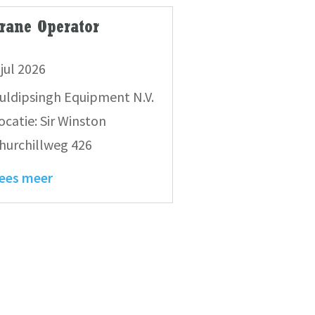
rane Operator
 jul 2026
uldipsingh Equipment N.V.
ocatie: Sir Winston
hurchillweg 426
ees meer