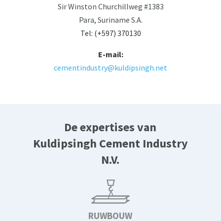
Sir Winston Churchillweg #1383
Para, Suriname S.A.
Tel:
(+597) 370130
E-mail:
cementindustry@kuldipsingh.net
De expertises van
Kuldipsingh Cement Industry
N.V.
RUWBOUW