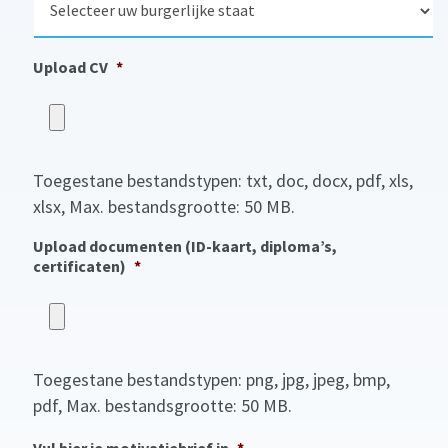
u
a
u
r
l
m
g
i
e
Upload CV
*
t
l
e
i
i
j
t
k
s
Toegestane bestandstypen: txt, doc, docx, pdf, xls,
t
a
xlsx, Max. bestandsgrootte: 50 MB.
a
t
Upload documenten (ID-kaart, diploma’s,
certificaten)
*
Toegestane bestandstypen: png, jpg, jpeg, bmp,
pdf, Max. bestandsgrootte: 50 MB.