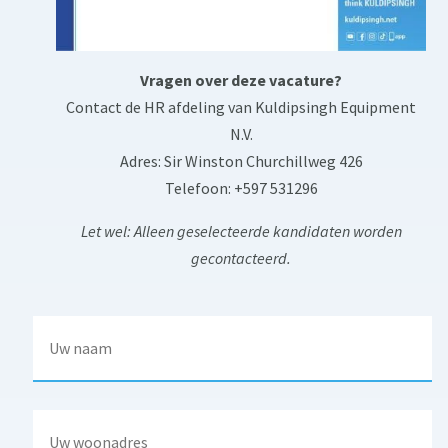
Vragen over deze vacature?
Contact de HR afdeling van Kuldipsingh Equipment
N.V.
Adres: Sir Winston Churchillweg 426
Telefoon: +597 531296
Let wel: Alleen geselecteerde kandidaten worden
gecontacteerd.
N
a
a
m
*
A
d