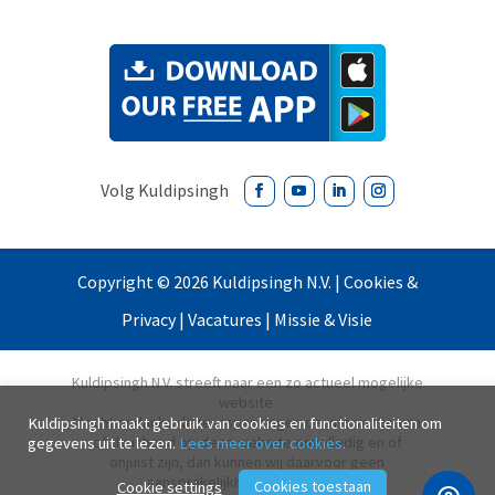
Copyright ©
2026
Kuldipsingh N.V. |
Cookies &
Privacy
|
Vacatures
|
Missie & Visie
Kuldipsingh N.V. streeft naar een zo actueel mogelijke
website.
Mocht ondanks deze inspanningen de informatie van
Kuldipsingh maakt gebruik van cookies en functionaliteiten om
of de inhoud op deze website onvolledig en of
gegevens uit te lezen.
Lees meer over cookies.
onjuist zijn, dan kunnen wij daarvoor geen
aansprakelijkheid aanvaarden.
Cookies toestaan
Cookie settings