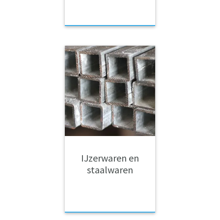
IJzerwaren en
staalwaren