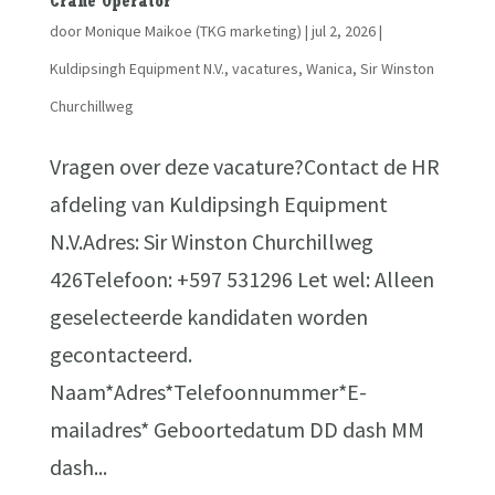
Crane Operator
door
Monique Maikoe (TKG marketing)
|
jul 2, 2026
|
Kuldipsingh Equipment N.V.
,
vacatures
,
Wanica, Sir Winston
Churchillweg
Vragen over deze vacature?Contact de HR
afdeling van Kuldipsingh Equipment
N.V.Adres: Sir Winston Churchillweg
426Telefoon: +597 531296 Let wel: Alleen
geselecteerde kandidaten worden
gecontacteerd.
Naam*Adres*Telefoonnummer*E-
mailadres* Geboortedatum DD dash MM
dash...