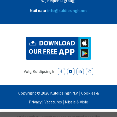
wij helpen u graag!
Mail naar
info@kuldipsingh.net
Copyright ©
2026 Kuldipsingh N.V. |
Cookies &
Privacy
|
Vacatures
|
Missie & Visie
Kuldipsingh N.V. streeft naar een zo actueel mogelijke