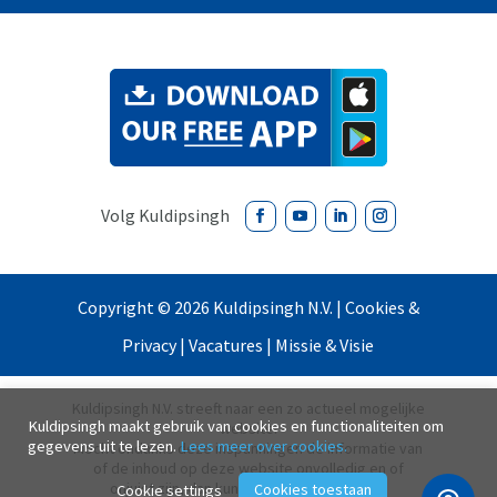
Copyright ©
2026
Kuldipsingh N.V. |
Cookies &
Privacy
|
Vacatures
|
Missie & Visie
Kuldipsingh N.V. streeft naar een zo actueel mogelijke
Kuldipsingh maakt gebruik van cookies en functionaliteiten om
website.
gegevens uit te lezen.
Lees meer over cookies.
Mocht ondanks deze inspanningen de informatie van
of de inhoud op deze website onvolledig en of
onjuist zijn, dan kunnen wij daarvoor geen
Cookies toestaan
Cookie settings