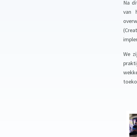
Na di
van 
overw
(Crea
imple
We zi
prakt
wekke
toeko