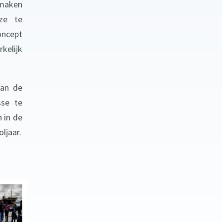
 maken
ze te
oncept
kelijk
van de
sse te
 in de
ljaar.