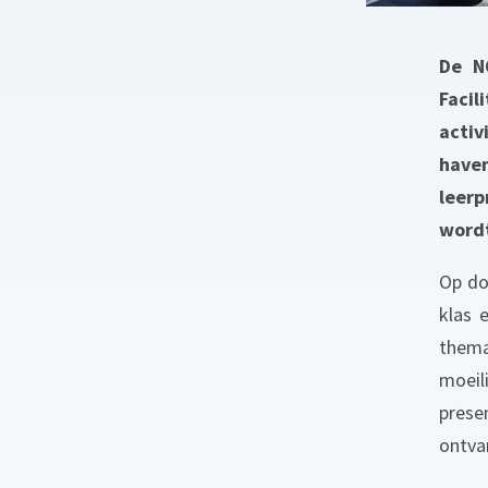
De N
Faci
acti
have
leer
wordt
Op do
klas 
thema
moeil
prese
ontva