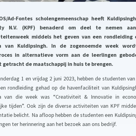
OS/Ad-Fontes scholengemeenschap heeft Kuldipsingh
lity N.V. (KPF) benaderd om deel te nemen aa
viteitenweek middels het geven van een rondleiding 
n van Kuldipsingh. In de zogenoemde week word
proces in alternatieve vorm aan de leerlingen gebod
 getracht de maatschappij in huis te brengen.
nderdag 1 en vrijdag 2 juni 2023, hebben de studenten van
een rondleiding gehad op de havenfaciliteit van Kuldipsing
 van die week was “Creativiteit & Innovatie in econ
ijke tijden”. Ook zijn de diverse activiteiten van KPF midde
ntatie belicht. Na afloop hebben de studenten een Kuldipsin
ngen ter herinnering aan het bezoek aan ons bedrijf.