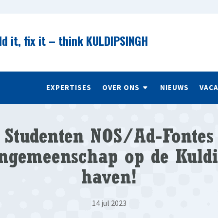
ld it, fix it – think KULDIPSINGH
EXPERTISES
OVER ONS
NIEUWS
VAC
Studenten NOS/Ad-Fontes
engemeenschap op de Kuldi
haven!
14 jul 2023