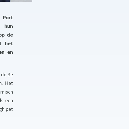
 Port
n hun
op de
t het
en en
 de 3e
h. Het
omisch
ls een
gh pet