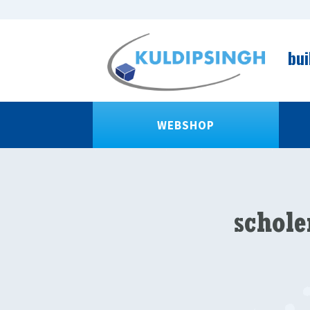
bui
WEBSHOP
schol