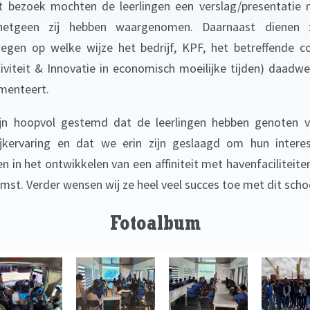
t bezoek mochten de leerlingen een verslag/presentatie
hetgeen zij hebben waargenomen. Daarnaast dienen 
egen op welke wijze het bedrijf, KPF, het betreffende c
tiviteit & Innovatie in economisch moeilijke tijden) daadwer
menteert.
jn hoopvol gestemd dat de leerlingen hebben genoten 
ijkervaring en dat we erin zijn geslaagd om hun intere
n in het ontwikkelen van een affiniteit met havenfaciliteiten
mst. Verder wensen wij ze heel veel succes toe met dit schoo
Fotoalbum