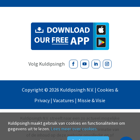
Copyright ©
2026
Kuldipsingh N.V. |
Cookies &
Privacy
|
Vacatures
|
Missie & Visie
Kuldipsingh N.V. streeft naar een zo actueel mogelijke
Kuldipsingh maakt gebruik van cookies en functionaliteiten om
website.
gegevens uit te lezen.
Lees meer over cookies.
Mocht ondanks deze inspanningen de informatie van
of de inhoud op deze website onvolledig en of