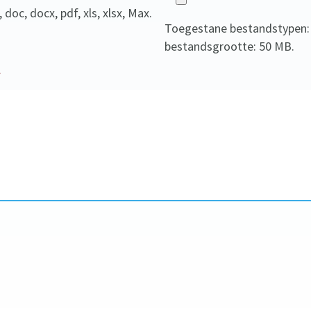
t
oc, docx, pdf, xls, xlsx, Max.
Toegestane bestandstypen: p
bestandsgrootte: 50 MB.
*