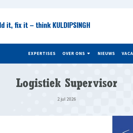
ld it, fix it – think KULDIPSINGH
EXPERTISES
OVER ONS
NIEUWS
VAC
Logistiek Supervisor
2 jul 2026