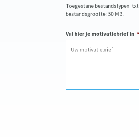
m
k
Toegestane bestandstypen: txt, d
s
bestandsgrootte: 50 MB.
t
a
Vul hier je motivatiebrief in
a
t