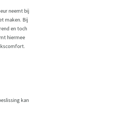
eur neemt bij
et maken. Bij
rend en toch
komt hiermee
ikscomfort.
eslissing kan