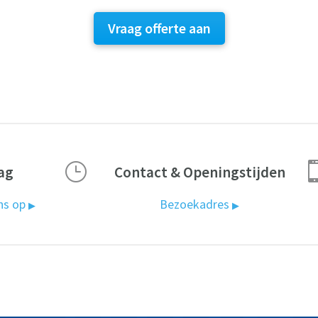
Vraag offerte aan
}
ag
Contact & Openingstijden
ns op
Bezoekadres
▶
▶