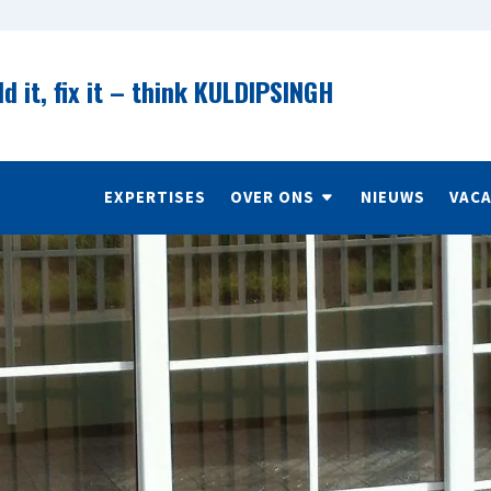
ld it, fix it – think KULDIPSINGH
EXPERTISES
OVER ONS
NIEUWS
VAC