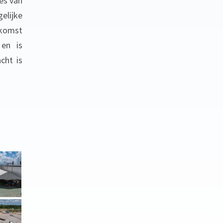
es van
elijke
ekomst
en is
cht is