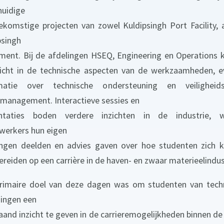
huidige
ekomstige projecten van zowel Kuldipsingh Port Facility, 
psingh
ment. Bij de afdelingen HSEQ, Engineering en Operations 
nzicht in de technische aspecten van de werkzaamheden, e
rmatie over technische ondersteuning en veiligheid
umanagement. Interactieve sessies en
ntaties boden verdere inzichten in de industrie, w
erkers hun eigen
ingen deelden en advies gaven over hoe studenten zich 
ereiden op een carrière in de haven- en zwaar materieelindus
rimaire doel van deze dagen was om studenten van tech
dingen een
aand inzicht te geven in de carrieremogelijkheden binnen de