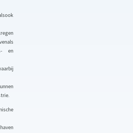
alsook
kregen
venals
s- en
aarbij
kunnen
trie.
nische
 haven