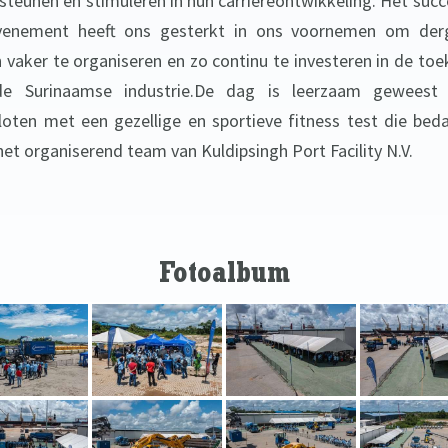
steunen en stimuleren in hun carrièreontwikkeling. Het succ
venement heeft ons gesterkt in ons voornemen om derg
 vaker te organiseren en zo continu te investeren in de to
de Surinaamse industrie.De dag is leerzaam geweest 
loten met een gezellige en sportieve fitness test die beda
het organiserend team van Kuldipsingh Port Facility N.V.
Fotoalbum