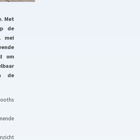
e. Met
op de
1 mei
evende
gd om
lbaar
in de
booths
unende
nzicht