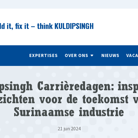
ld it, fix it – think KULDIPSINGH
EXPERTISES
OVER ONS
NIEUWS
VAC
psingh Carrièredagen: insp
zichten voor de toekomst 
Surinaamse industrie
21 jun 2024