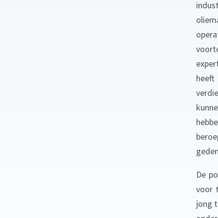
indus
olie
opera
voort
exper
heef
verdi
kunne
hebb
beroe
gedem
De po
voor 
jong t