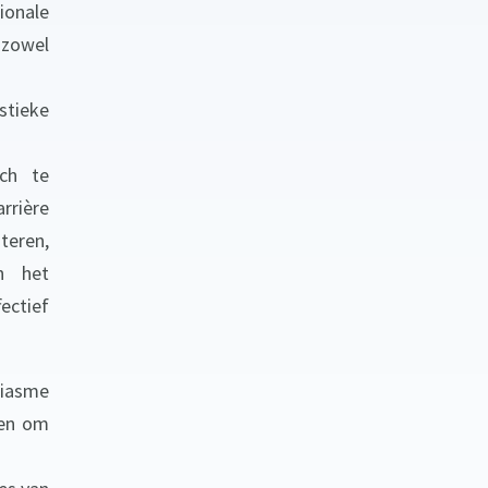
ionale
zowel
stieke
ch te
rrière
teren,
n het
ectief
siasme
ten om