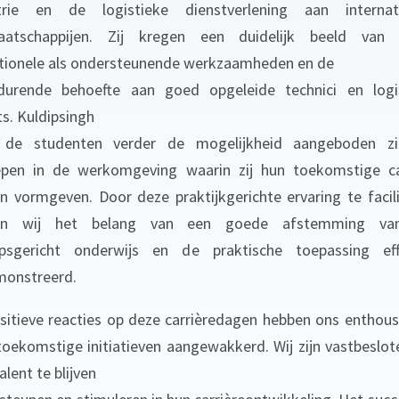
trie en de logistieke dienstverlening aan internat
maatschappijen. Zij kregen een duidelijk beeld van 
tionele als ondersteunende werkzaamheden en de
durende behoefte aan goed opgeleide technici en logi
ts. Kuldipsingh
t de studenten verder de mogelijkheid aangeboden zi
epen in de werkomgeving waarin zij hun toekomstige ca
n vormgeven. Door deze praktijkgerichte ervaring te facili
en wij het belang van een goede afstemming va
psgericht onderwijs en de praktische toepassing eff
onstreerd.
sitieve reacties op deze carrièredagen hebben ons enthou
toekomstige initiatieven aangewakkerd. Wij zijn vastbeslo
alent te blijven