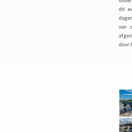
onder
dit e
dagen
van 
afges
door 