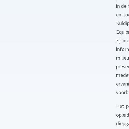
in de 
en to
Kuldi
Equip
zij i
info
milie
prese
medew
ervar
voorb
Het p
oplei
diepg