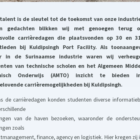
talent is de sleutel tot de toekomst van onze industri
in gedachten blikken wij met genoegen terug 
esvolle carrièredagen die plaatsvonden op 30 en 3
tleden bij Kuldipsingh Port Facility. Als toonaang
er in de Surinaamse industrie waren wij verheu
enten van technische scholen en het Algemeen Midde
nisch Onderwijs (AMTO) inzicht te bieden 
elovende carrièremogelijkheden bij Kuldipsingh.
ns de carrièredagen konden studenten diverse informatie
erschillende
ingen van de haven bezoeken, waaronder de onderste
ingen zoals
ctmanagement, finance, agency en logistiek. Hier kregen zij i