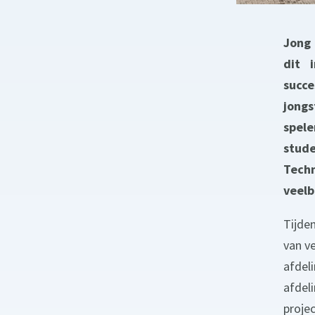
Jong 
dit 
succ
jongs
spel
stud
Tech
veelb
Tijde
van v
afdel
afdel
proje