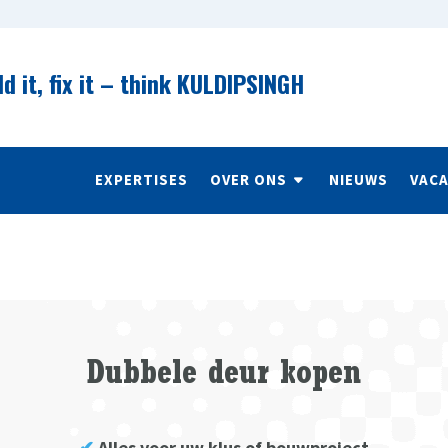
ld it, fix it – think KULDIPSINGH
EXPERTISES
OVER ONS
NIEUWS
VAC
Dubbele deur kopen
✔
Alles voor uw klus of bouwproject