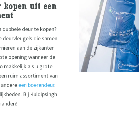
 kopen uit een
ment
n dubbele deur te kopen?
e deurvleugels die samen
rnieren aan de zijkanten
grote opening wanneer de
o makkelijk als u grote
 een ruim assortiment van
r andere
een boerendeur
.
jkheden. Bij Kuldipsingh
handen!