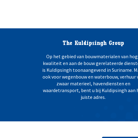
e
o
*
n
d
e
r
h
The Kuldipsingh Group
e
d
Op het gebied van bouwmaterialen van hog
e
kwaliteit en aan de bouw gerelateerde dienst
n
is Kuldipsingh toonaangevend in Suriname. M
:
ook voor wegenbouw en waterbouw, verhuur 
zwaar materieel, havendiensten en
waardetransport, bent u bij Kuldipsingh aan 
juiste adres.