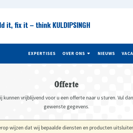
ld it, fix it – think KULDIPSINGH
EXPERTISES
OVER ONS
NIEUWS
VAC
Offerte
j kunnen vrijblijvend voor u een offerte naar u sturen. Vul da
gewenste gegevens.
 erop wijzen dat wij bepaalde diensten en producten uitsluit