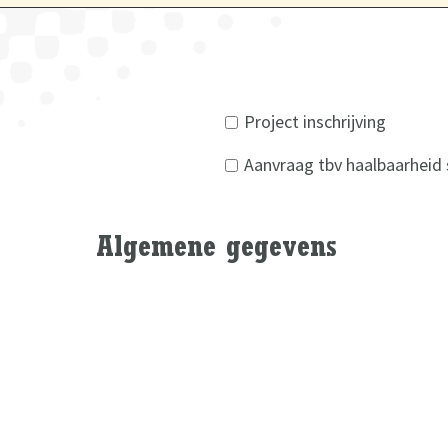
Project inschrijving
Aanvraag tbv haalbaarheid 
Algemene gegevens
A