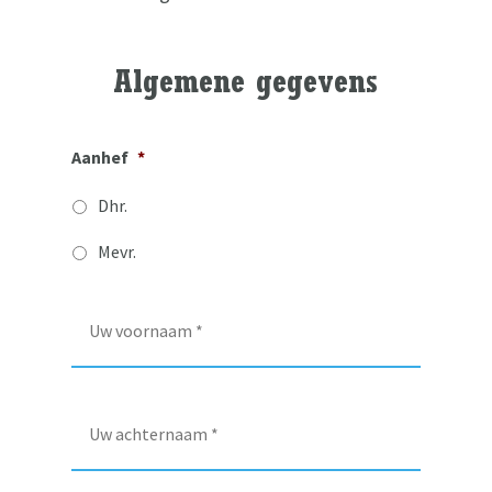
Algemene gegevens
Aanhef
*
Dhr.
Mevr.
V
o
o
r
n
A
a
c
a
h
m
t
*
e