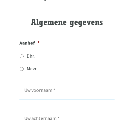
Algemene gegevens
Aanhef
*
Dhr.
Mevr.
V
o
o
r
n
A
a
c
a
h
m
t
*
e